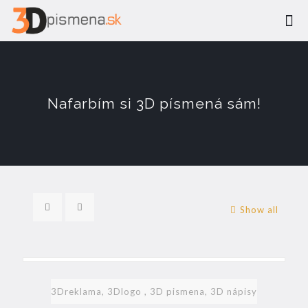
Nafarbím si 3D písmená sám!
Show all
3Dreklama, 3Dlogo , 3D pismena, 3D nápisy