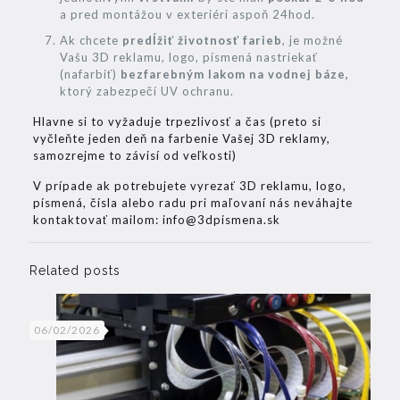
a pred montážou v exteriéri aspoň 24hod.
Ak chcete
predĺžiť životnosť farieb
, je možné
Vašu 3D reklamu, logo, písmená nastriekať
(nafarbiť)
bezfarebným lakom na vodnej báze,
ktorý zabezpečí UV ochranu.
Hlavne si to vyžaduje trpezlivosť a čas (preto si
vyčleňte jeden deň na farbenie Vašej 3D reklamy,
samozrejme to závisí od veľkosti)
V prípade ak potrebujete vyrezať 3D reklamu, logo,
písmená, čísla alebo radu pri maľovaní nás neváhajte
kontaktovať mailom: info@3dpismena.sk
Related posts
06/02/2026