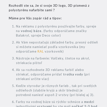
Rozhodli ste sa, že si svoje 3D logo, 3D písmená z
polystyrénu nafarbite sami ?
Máme pre Vás zopár rád a tipov:
Na reklamu z polystyrénu používajte farby, spreje
na
vodnej báze.
(farby odporúčame značky
Balakryl, spreje Deco color)
Ak Vám nepostačujú základné farby, presný odtieň
si môžete namiešať podľa vzorkovníka (my
odporúčame
RAL
vzorkovník)
Nástroje na farbenie: Valčeky, štetce na akryl,
striekacia pištoľ
Ak sa rozhodnete 3D reklamu farbiť alebo
striekať, odporúčame pridať
troška vody
(pri
striekaní určite viac)
Keďže styrodur je rôznych farieb , tak pri svetlých
odtieňoch (slabšie kryjú a skôr blednú) je
potrebné naniesť aspoň 2 vrstvy (pri bielej aj 3).
Farby na vodnej báze sú rýchlo-schnúce a
medzi
jednotlivými
vrstvami
by ste mali
počkať 2-3 hod