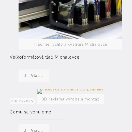
Tlačíme rýchlo a kvalitne Michalovce
Veľkoformátová tlač Michalovce
Viac...
3D reklama výroba a montáž
30/01/2026
Čomu sa venujeme
Viac...