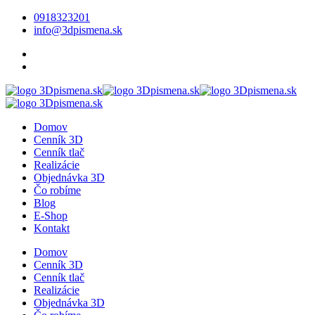
0918323201
info@3dpismena.sk
Domov
Cenník 3D
Cenník tlač
Realizácie
Objednávka 3D
Čo robíme
Blog
E-Shop
Kontakt
Domov
Cenník 3D
Cenník tlač
Realizácie
Objednávka 3D