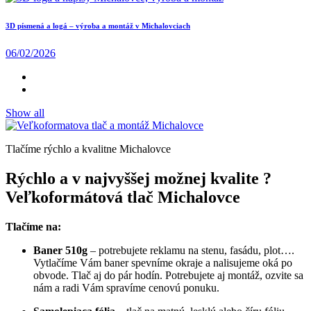
3D písmená a logá – výroba a montáž v Michalovciach
06/02/2026
Show all
Tlačíme rýchlo a kvalitne Michalovce
Rýchlo a v najvyššej možnej kvalite ?
Veľkoformátová tlač Michalovce
Tlačíme na:
Baner 510g
– potrebujete reklamu na stenu, fasádu, plot….
Vytlačíme Vám baner spevníme okraje a nalisujeme oká po
obvode. Tlač aj do pár hodín. Potrebujete aj montáž, ozvite sa
nám a radi Vám spravíme cenovú ponuku.