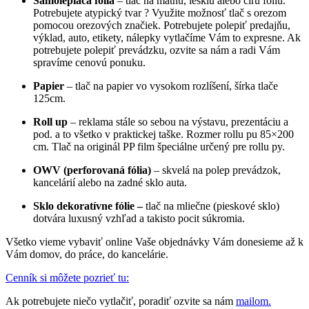
Samolepiaca fólia
– tlač na matnú, lesklú alebo číru fóliu.
Potrebujete atypický tvar ? Využite možnosť tlač s orezom
pomocou orezových značiek. Potrebujete polepiť predajňu,
výklad, auto, etikety, nálepky vytlačíme Vám to expresne. Ak
potrebujete polepiť prevádzku, ozvite sa nám a radi Vám
spravíme cenovú ponuku.
Papier
– tlač na papier vo vysokom rozlíšení, šírka tlače
125cm.
Roll up
– reklama stále so sebou na výstavu, prezentáciu a
pod. a to všetko v praktickej taške. Rozmer rollu pu 85×200
cm. Tlač na originál PP film špeciálne určený pre rollu py.
OWV (perforovaná fólia)
– skvelá na polep prevádzok,
kancelárií alebo na zadné sklo auta.
Sklo dekoratívne fólie –
tlač na mliečne (pieskové sklo)
dotvára luxusný vzhľad a takisto pocit súkromia.
Všetko vieme vybaviť online Vaše objednávky Vám donesieme až k
Vám domov, do práce, do kancelárie.
Cenník si môžete pozrieť tu:
Ak potrebujete niečo vytlačiť, poradiť ozvite sa nám
mailom.