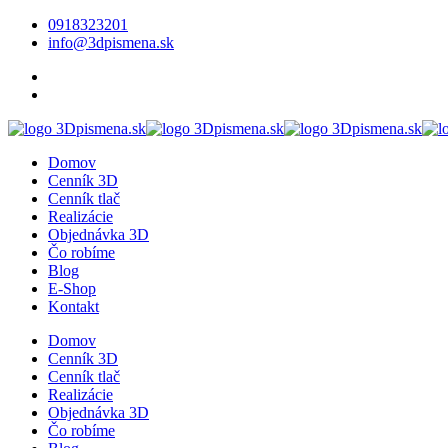
0918323201
info@3dpismena.sk
Domov
Cenník 3D
Cenník tlač
Realizácie
Objednávka 3D
Čo robíme
Blog
E-Shop
Kontakt
Domov
Cenník 3D
Cenník tlač
Realizácie
Objednávka 3D
Čo robíme