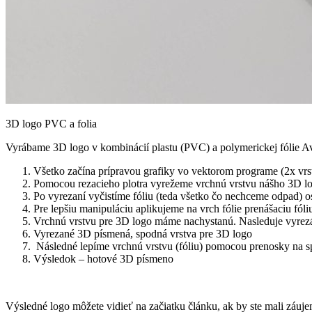
3D logo PVC a folia
Vyrábame 3D logo v kombinácií plastu (PVC) a polymerickej fólie A
Všetko začína prípravou grafiky vo vektorom programe (2x vrst
Pomocou rezacieho plotra vyrežeme vrchnú vrstvu nášho 3D log
Po vyrezaní vyčistíme fóliu (teda všetko čo nechceme odpad) o
Pre lepšiu manipuláciu aplikujeme na vrch fólie prenášaciu fóli
Vrchnú vrstvu pre 3D logo máme nachystanú. Nasleduje vyre
Vyrezané 3D písmená, spodná vrstva pre 3D logo
Následné lepíme vrchnú vrstvu (fóliu) pomocou prenosky na 
Výsledok – hotové 3D písmeno
Výsledné logo môžete vidieť na začiatku článku, ak by ste mali z