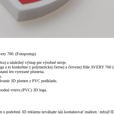
very 700. (Fotopostup)
va) a následný výstup pre výrobné stroje.
a a to konkrétne z polymerickej čiernej a červenej fólie AVERY 700 (
stanú len vyrezané písmena.
u.
závanie 3D písmen z PVC podkladu.
spodnú vrstvu (PVC) 3D loga.
áujem o podobnú 3D reklamu neváhajte nás kontaktovať mailom : info