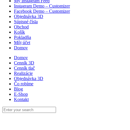
My Instagram Feed
Instagram Demo – Customizer
Facebook Demo – Customizer
Objednávka 3D
Súpisné čísla
Obchod
Košík
Pokladňa
Môj účet
Domov
Domov
Cenník 3D
Cenník tlač
Realizácie
Objednávka 3D
Čo robíme
Blog
E-Shop
Kontakt