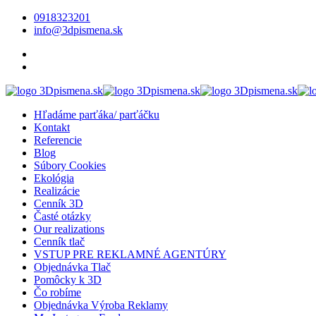
0918323201
info@3dpismena.sk
Hľadáme parťáka/ parťáčku
Kontakt
Referencie
Blog
Súbory Cookies
Ekológia
Realizácie
Cenník 3D
Časté otázky
Our realizations
Cenník tlač
VSTUP PRE REKLAMNÉ AGENTÚRY
Objednávka Tlač
Pomôcky k 3D
Čo robíme
Objednávka Výroba Reklamy