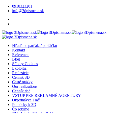
0918323201
info@3dpismena.sk
Hľadáme parťáka/ parťáčku
Kontakt
Referencie
Blog
Súbory Cookies
Ekológia
Realizácie
Cenník 3D
Časté otázky
Our realizations
Cenník tlač
VSTUP PRE REKLAMNÉ AGENTÚRY
Objednávka Tlač
Pomôcky k 3D
Čo robíme