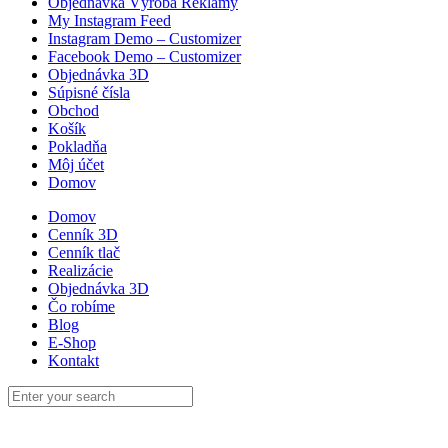
Objednávka Výroba Reklamy
My Instagram Feed
Instagram Demo – Customizer
Facebook Demo – Customizer
Objednávka 3D
Súpisné čísla
Obchod
Košík
Pokladňa
Môj účet
Domov
Domov
Cenník 3D
Cenník tlač
Realizácie
Objednávka 3D
Čo robíme
Blog
E-Shop
Kontakt