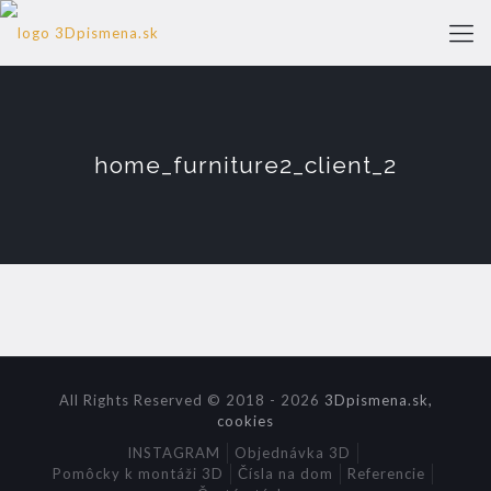
home_furniture2_client_2
All Rights Reserved © 2018 - 2026
3Dpismena.sk,
cookies
INSTAGRAM
Objednávka 3D
Pomôcky k montáži 3D
Čísla na dom
Referencie