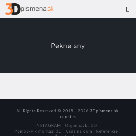
Pekne sny
All Rights Reserved © 2018 - 2026
3Dpismena.sk,
cookies
INSTAGRAM
Objednávka 3D
Pomôcky k montáži 3D
Čísla na dom
Referencie