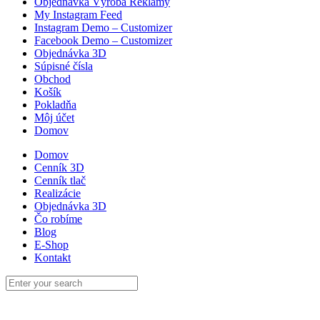
Objednávka Výroba Reklamy
My Instagram Feed
Instagram Demo – Customizer
Facebook Demo – Customizer
Objednávka 3D
Súpisné čísla
Obchod
Košík
Pokladňa
Môj účet
Domov
Domov
Cenník 3D
Cenník tlač
Realizácie
Objednávka 3D
Čo robíme
Blog
E-Shop
Kontakt