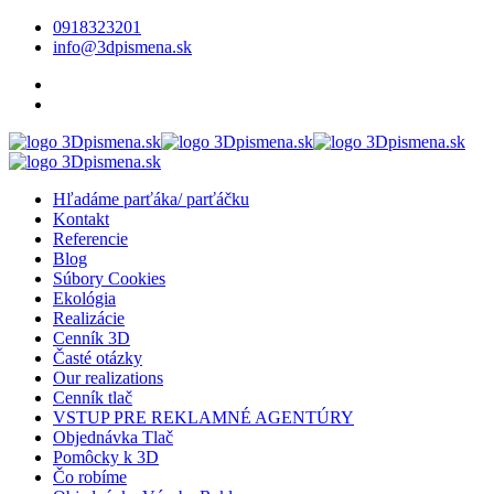
0918323201
info@3dpismena.sk
Hľadáme parťáka/ parťáčku
Kontakt
Referencie
Blog
Súbory Cookies
Ekológia
Realizácie
Cenník 3D
Časté otázky
Our realizations
Cenník tlač
VSTUP PRE REKLAMNÉ AGENTÚRY
Objednávka Tlač
Pomôcky k 3D
Čo robíme